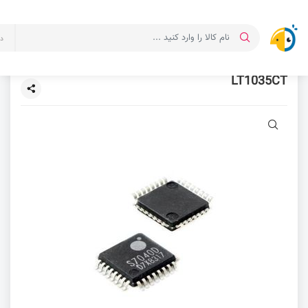
د
LT1035CT