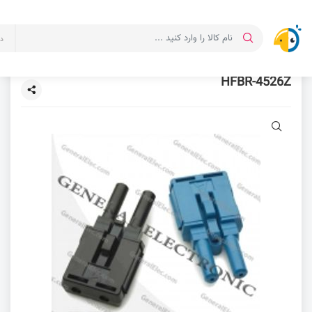
د
HFBR-4526Z