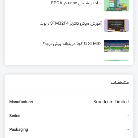
ساختار شرطی case در FPGA
آموزش میکروکنترلر STM32F4 : بوت
STM32 تا کجا می‌تواند پیش برود؟
شبیه‌سازی ساختار ارجاع شرطی در ISIMمهندسی
پزشکی با FPGA
مشخصات
مبدل آنالوگ به دیجیتال (ADC) در STM32 | قسمت
دهم آموزش STM32 با توابع LL
Broadcom Limited
Manufacturer
امبدد لینوکس : فایل سیستم‌ها (بخش چهارم)
-
Series
سیستم اعداد در برنامه‌نویسی C امبدد
-
Packaging