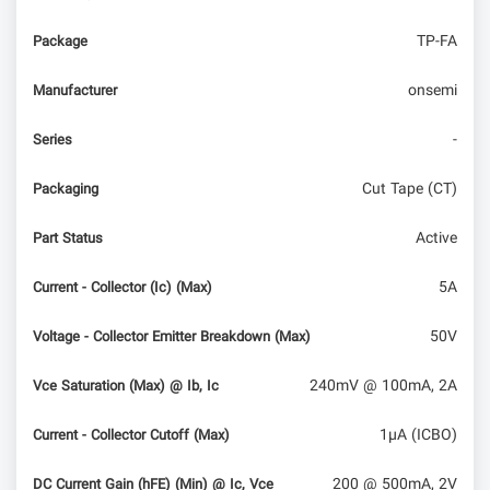
TP-FA
Package
onsemi
Manufacturer
-
Series
Cut Tape (CT)
Packaging
Active
Part Status
5A
Current - Collector (Ic) (Max)
50V
Voltage - Collector Emitter Breakdown (Max)
240mV @ 100mA, 2A
Vce Saturation (Max) @ Ib, Ic
1µA (ICBO)
Current - Collector Cutoff (Max)
200 @ 500mA, 2V
DC Current Gain (hFE) (Min) @ Ic, Vce