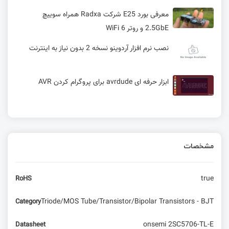
معرفی بورد E25 شرکت Radxa همراه سوییچ
2.5GbE و روتر WiFi 6
نصب نرم افزار آردوینو نسخه 2 بدون نیاز به اینترنت
ابزار حرفه ای avrdude برای پروگرام کردن AVR
دانستنی‌های سفارش PCB به چین
مشخصات
آموزش استفاده از فایل‌های IDF در KiCad | انتصاب
مدل‌ مکانیکی به فوت‌پرینت
true
RoHS
آموزش میکروکنترلر STM32F4 : بوت
Triode/MOS Tube/Transistor/Bipolar Transistors - BJT
Category
واحد RCC در میکرو کنترلر WCH
onsemi 2SC5706-TL-E
Datasheet