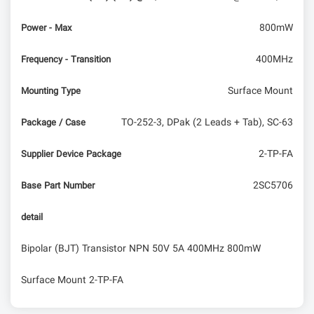
800mW
Power - Max
400MHz
Frequency - Transition
Surface Mount
Mounting Type
TO-252-3, DPak (2 Leads + Tab), SC-63
Package / Case
2-TP-FA
Supplier Device Package
2SC5706
Base Part Number
detail
Bipolar (BJT) Transistor NPN 50V 5A 400MHz 800mW
Surface Mount 2-TP-FA