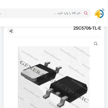
د
2SC5706-TL-E