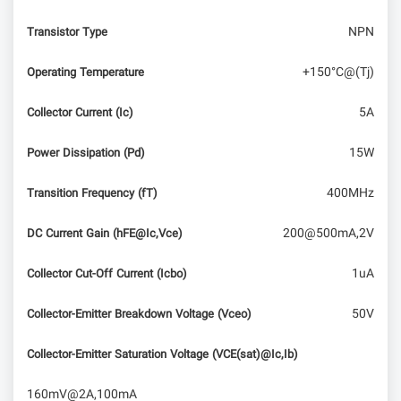
NPN
Transistor Type
امبدد لینوکس – Bootloader (بخش سوم)
+150°C@(Tj)
Operating Temperature
5A
Collector Current (Ic)
15W
Power Dissipation (Pd)
400MHz
Transition Frequency (fT)
200@500mA,2V
DC Current Gain (hFE@Ic,Vce)
1uA
Collector Cut-Off Current (Icbo)
50V
Collector-Emitter Breakdown Voltage (Vceo)
Collector-Emitter Saturation Voltage (VCE(sat)@Ic,Ib)
160mV@2A,100mA