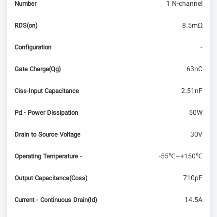
1 N-channel
Number
8.5mΩ
RDS(on)
-
Configuration
63nC
Gate Charge(Qg)
2.51nF
Ciss-Input Capacitance
50W
Pd - Power Dissipation
30V
Drain to Source Voltage
-55℃~+150℃
Operating Temperature -
710pF
Output Capacitance(Coss)
14.5A
Current - Continuous Drain(Id)