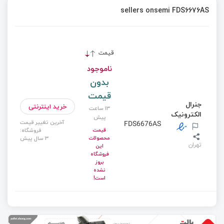
sellers onsemi FDS6676AS
قیمت
ناموجود
بدون
قیمت
جنرال
خرید اینترنتی
13 ساعت
الکترونیک
پیش
آخرین تغییر قیمت
FDS6676AS
قیمت
فروشگاه:
محصولات
3 سال پیش
تهران
این
فروشگاه
بروز
نشده
است!