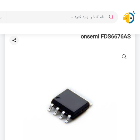
د
onsemi FDS6676AS