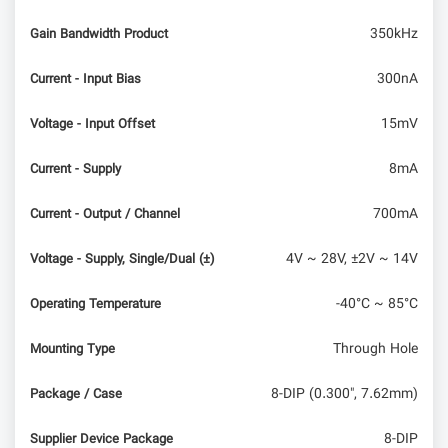
350kHz
Gain Bandwidth Product
300nA
Current - Input Bias
15mV
Voltage - Input Offset
8mA
Current - Supply
700mA
Current - Output / Channel
4V ~ 28V, ±2V ~ 14V
Voltage - Supply, Single/Dual (±)
-40°C ~ 85°C
Operating Temperature
Through Hole
Mounting Type
8-DIP (0.300", 7.62mm)
Package / Case
8-DIP
Supplier Device Package