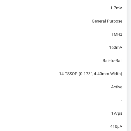
1.7mV
General Purpose
1MHz
160mA
Rail-to-Rail
14-TSSOP (0.173", 4.40mm Width)
Active
-
1V/µs
410µA