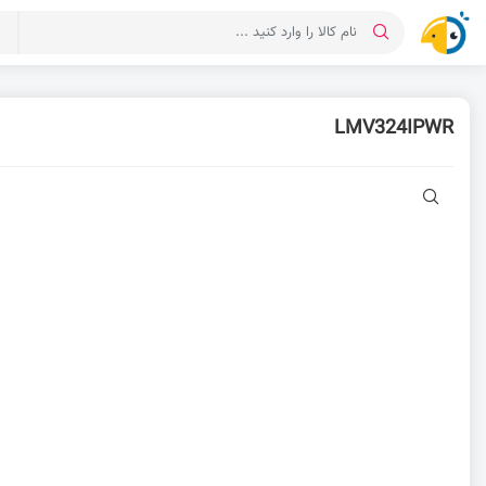
د
LMV324IPWR