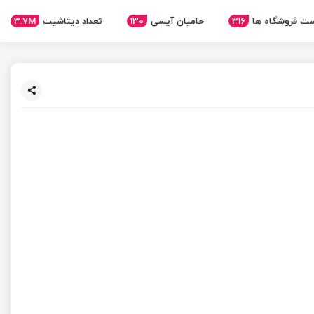
3.7M
تعداد دیتاشیت
130
حامیان آیسی
316
ت فروشگاه ها