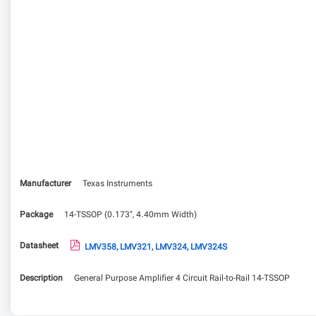
Manufacturer
Texas Instruments
Package
14-TSSOP (0.173", 4.40mm Width)
Datasheet
LMV358, LMV321, LMV324, LMV324S
Description
General Purpose Amplifier 4 Circuit Rail-to-Rail 14-TSSOP