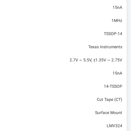
15nA
1MHz
TSSOP-14
Texas Instruments
2.7V ~ 5.5V, ±1.35V ~ 2.75V
15nA
14-TSSOP
Cut Tape (CT)
Surface Mount
LMV324