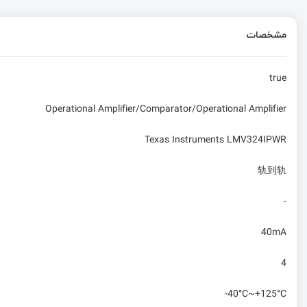
مشخصات
true
Operational Amplifier/Comparator/Operational Amplifier
Texas Instruments LMV324IPWR
轨到轨
-
40mA
4
-40°C~+125°C