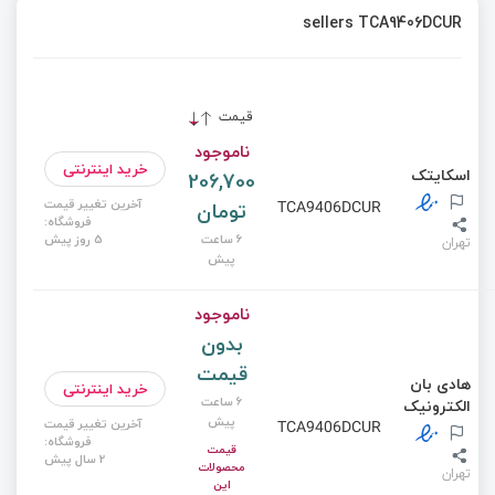
sellers TCA9406DCUR
قیمت
ناموجود
خرید اینترنتی
اسکایتک
206,700
آخرین تغییر قیمت
تومان
TCA9406DCUR
فروشگاه:
6 ساعت
5 روز پیش
تهران
پیش
ناموجود
بدون
قیمت
هادی بان
خرید اینترنتی
6 ساعت
الکترونیک
پیش
آخرین تغییر قیمت
TCA9406DCUR
فروشگاه:
قیمت
2 سال پیش
محصولات
تهران
این