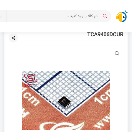
د
TCA9406DCUR