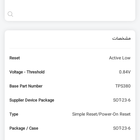
مشخصات
Active Low
Reset
0.84V
Voltage - Threshold
TPS380
Base Part Number
SOT-23-6
Supplier Device Package
Simple Reset/Power-On Reset
Type
SOT-23-6
Package / Case