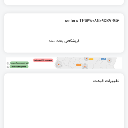
sellers TPS3808G09DBVRG4
فروشگاهی یافت نشد
تغییرات قیمت