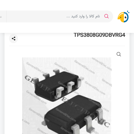
د
TPS3808G09DBVRG4