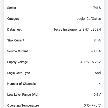
74LS
Series
Logic ICs/Gates
Category
Texas Instruments SN74LS08N
Datasheet
8mA
Sink Current
400uA
Source Current
4.75V~5.25V
Supply Voltage
And
Logic Gate Type
4
Number of Channels
0.8V
Low Level Range (VIL)
0°C~+70°C
Operating Temperature