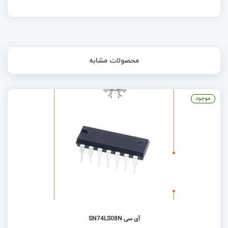
محصولات مشابه
موجود
آی سی SN74LS08N