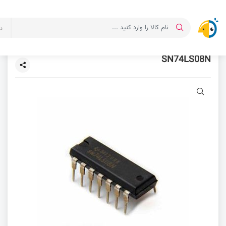
د
SN74LS08N