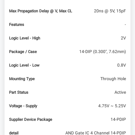
20ns @ 5V, 15pF
Max Propagation Delay @ V, Max CL
-
Features
2V
Logic Level - High
14-DIP (0.300", 7.62mm)
Package / Case
0.8V
Logic Level - Low
Through Hole
Mounting Type
Active
Part Status
4.75V ~ 5.25V
Voltage - Supply
14-PDIP
Supplier Device Package
AND Gate IC 4 Channel 14-PDIP
detail