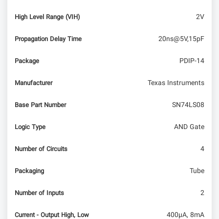
2V
High Level Range (VIH)
20ns@5V,15pF
Propagation Delay Time
PDIP-14
Package
Texas Instruments
Manufacturer
SN74LS08
Base Part Number
AND Gate
Logic Type
4
Number of Circuits
Tube
Packaging
2
Number of Inputs
400µA, 8mA
Current - Output High, Low