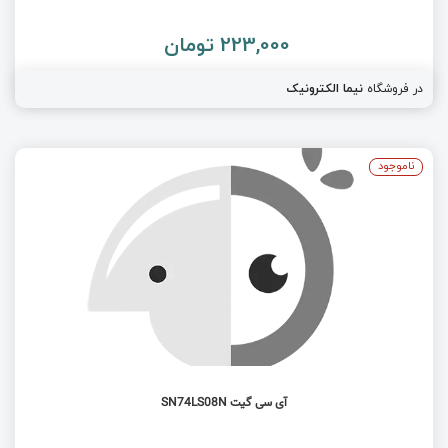
223,000 تومان
در فروشگاه
نیما الکترونیک
ناموجود
آی سی گیت SN74LS08N