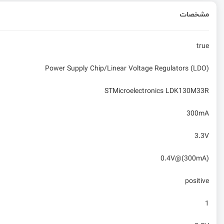
مشخصات
true
Power Supply Chip/Linear Voltage Regulators (LDO)
STMicroelectronics LDK130M33R
300mA
3.3V
0.4V@(300mA)
positive
1