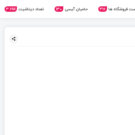
3.7M
تعداد دیتاشیت
130
حامیان آیسی
316
ت فروشگاه ها