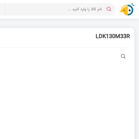
د
LDK130M33R