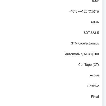
5.5V
-40°C~+125°C@(Tj)
60uA
SOT-323-5
STMicroelectronics
Automotive, AEC-Q100
Cut Tape (CT)
Active
Positive
Fixed