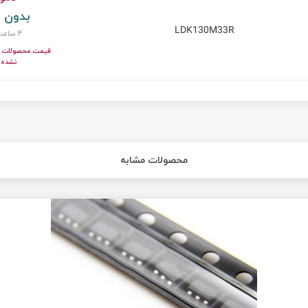
بدون 
LDK130M33R
4 ساعت پیش
قیمت محصولات ای
نشده!
محصولات مشابه