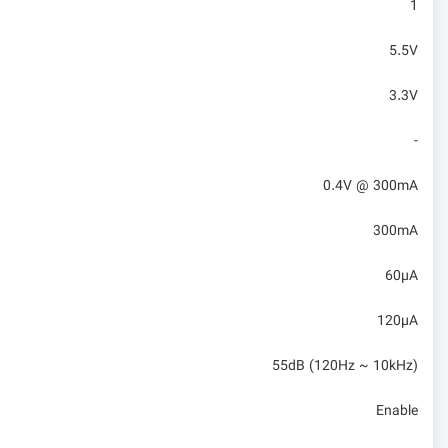
1
5.5V
3.3V
-
0.4V @ 300mA
300mA
60µA
120µA
55dB (120Hz ~ 10kHz)
Enable