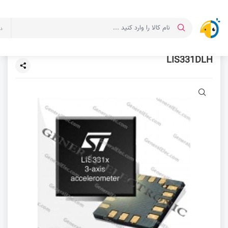
د
LIS331DLH