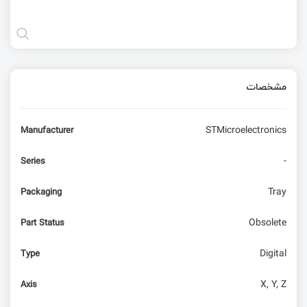
مشخصات
STMicroelectronics
Manufacturer
-
Series
Tray
Packaging
Obsolete
Part Status
Digital
Type
X, Y, Z
Axis