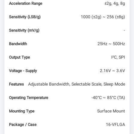
±2g, 4g, 8g
Acceleration Range
1000 (±2g) ~ 256 (±8g)
Sensitivity (LSB/g)
-
Sensitivity (mV/g)
25Hz ~ 500Hz
Bandwidth
I²C, SPI
Output Type
2.16V ~ 3.6V
Voltage - Supply
Adjustable Bandwidth, Selectable Scale, Sleep Mode
Features
-40°C ~ 85°C (TA)
Operating Temperature
Surface Mount
Mounting Type
16-VFLGA
Package / Case