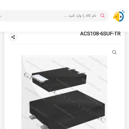
د
ACS108-6SUF-TR