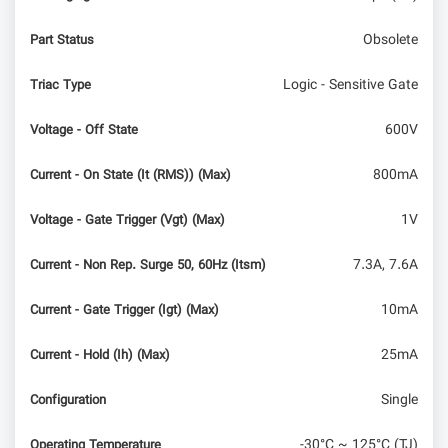
خارجی
Obsolete
Part Status
مقایسه Raspberry Pi 5 و Intel N100 mini PC –
خرید کدوم منطقیه؟!
Logic - Sensitive Gate
Triac Type
600V
Voltage - Off State
800mA
Current - On State (It (RMS)) (Max)
1V
Voltage - Gate Trigger (Vgt) (Max)
7.3A, 7.6A
Current - Non Rep. Surge 50, 60Hz (Itsm)
10mA
Current - Gate Trigger (Igt) (Max)
25mA
Current - Hold (Ih) (Max)
Single
Configuration
-30°C ~ 125°C (TJ)
Operating Temperature