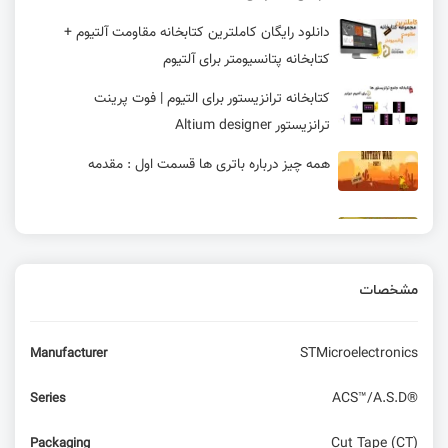
دانلود رایگان کاملترین کتابخانه مقاومت آلتیوم +
کتابخانه پتانسیومتر برای آلتیوم
کتابخانه ترانزیستور برای التیوم | فوت پرینت
ترانزیستور Altium designer
همه چیز درباره باتری ها قسمت اول : مقدمه
چرخاندن قطعه در آلتیوم به همراه دستورات پرکاربرد و
کلیدهای میان‌بر
مشخصات
دانلود کتابخانه کانکتور آلتیوم | 100% رایگان
STMicroelectronics
Manufacturer
ساختار پیام‌ها و زمان‌بندی ارتباط در پروتکل KLine
ACS™/A.S.D®
Series
فلش لودر شرکت segger برای پروگرام و دیباگ فلش
Cut Tape (CT)
Packaging