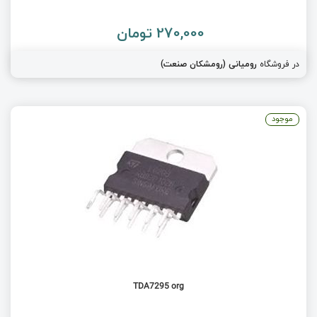
270,000 تومان
در فروشگاه
رومیانی (رومشکان صنعت)
موجود
TDA7295 org