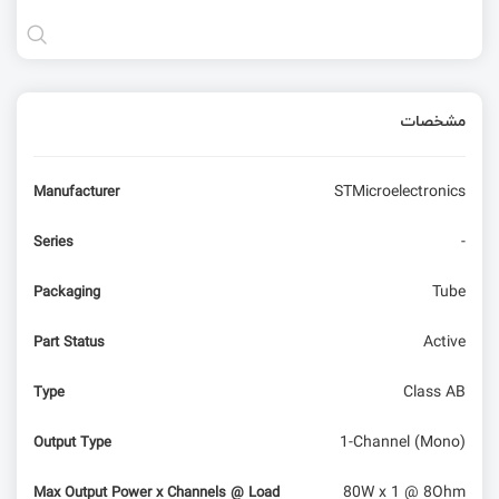
مشخصات
STMicroelectronics
Manufacturer
-
Series
Tube
Packaging
Active
Part Status
Class AB
Type
1-Channel (Mono)
Output Type
80W x 1 @ 8Ohm
Max Output Power x Channels @ Load