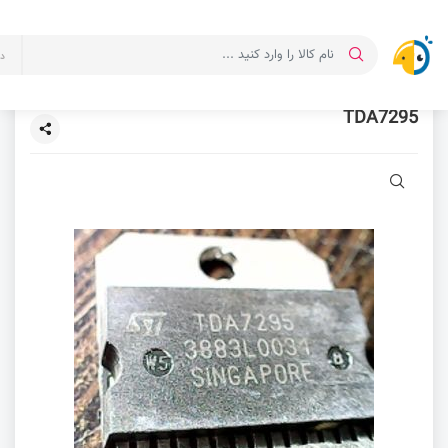
د
TDA7295