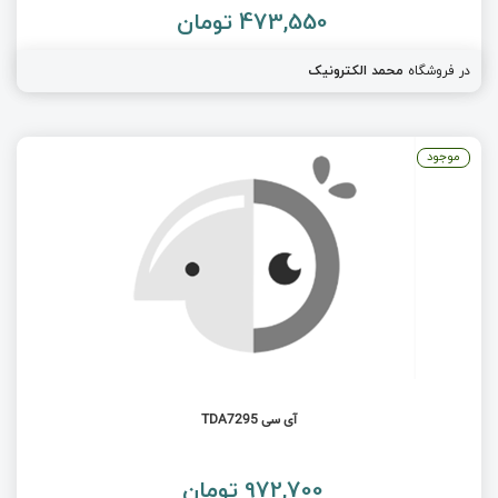
473,550 تومان
در فروشگاه
محمد الکترونیک
موجود
آی سی TDA7295
972,700 تومان