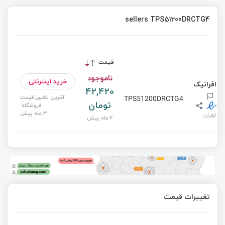
sellers TPS51200DRCTG4
قیمت
ناموجود
خرید اینترنتی
افرانیک
42,420
آخرین تغییر قیمت
TPS51200DRCTG4
تومان
فروشگاه:
3 ماه پیش
تهران
2 ماه پیش
تغییرات قیمت