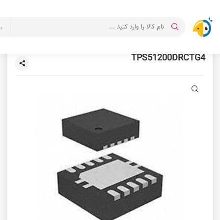
د
TPS51200DRCTG4