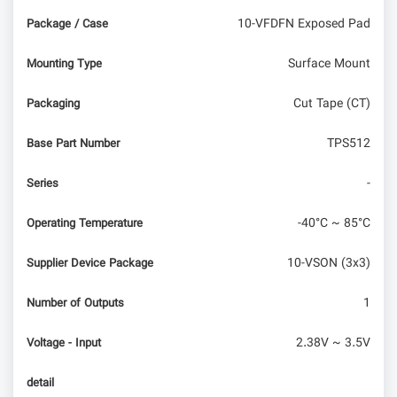
10-VFDFN Exposed Pad
Package / Case
Surface Mount
Mounting Type
Cut Tape (CT)
Packaging
TPS512
Base Part Number
-
Series
-40°C ~ 85°C
Operating Temperature
10-VSON (3x3)
Supplier Device Package
1
Number of Outputs
2.38V ~ 3.5V
Voltage - Input
detail