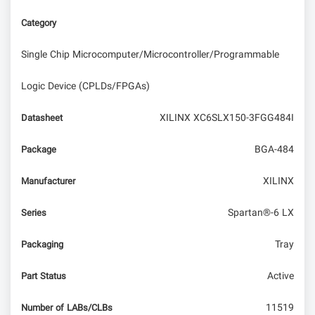
Category
Single Chip Microcomputer/Microcontroller/Programmable
Logic Device (CPLDs/FPGAs)
XILINX XC6SLX150-3FGG484I
Datasheet
BGA-484
Package
XILINX
Manufacturer
Spartan®-6 LX
Series
Tray
Packaging
Active
Part Status
11519
Number of LABs/CLBs