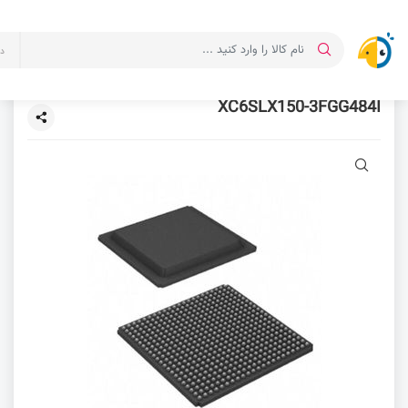
د
XC6SLX150-3FGG484I