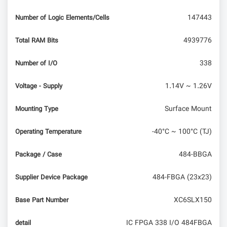
147443
Number of Logic Elements/Cells
4939776
Total RAM Bits
338
Number of I/O
1.14V ~ 1.26V
Voltage - Supply
Surface Mount
Mounting Type
-40°C ~ 100°C (TJ)
Operating Temperature
484-BBGA
Package / Case
484-FBGA (23x23)
Supplier Device Package
XC6SLX150
Base Part Number
IC FPGA 338 I/O 484FBGA
detail