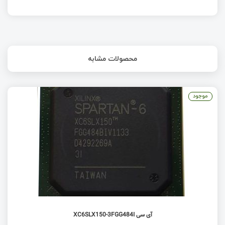
محصولات مشابه
موجود
آی سی XC6SLX150-3FGG484I