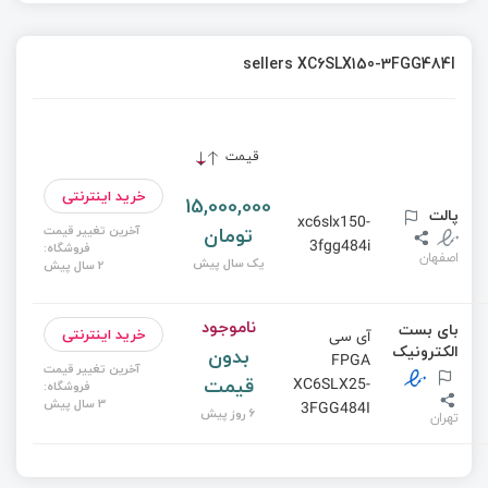
sellers XC6SLX150-3FGG484I
قیمت
خرید اینترنتی
15,000,000
پالت
xc6slx150-
تومان
آخرین تغییر قیمت
3fgg484i
فروشگاه:
اصفهان
یک سال پیش
2 سال پیش
ناموجود
بای بست
خرید اینترنتی
آی سی
الکترونیک
بدون
FPGA
آخرین تغییر قیمت
قیمت
XC6SLX25-
فروشگاه:
3 سال پیش
3FGG484I
6 روز پیش
تهران