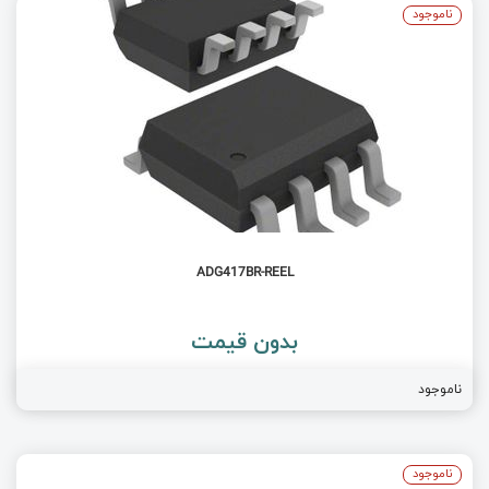
ناموجود
ADG417BR-REEL
بدون قیمت
ناموجود
ناموجود