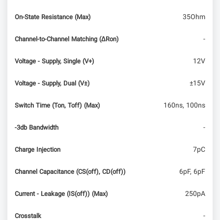
35Ohm
On-State Resistance (Max)
-
Channel-to-Channel Matching (ΔRon)
12V
Voltage - Supply, Single (V+)
±15V
Voltage - Supply, Dual (V±)
160ns, 100ns
Switch Time (Ton, Toff) (Max)
-
-3db Bandwidth
7pC
Charge Injection
6pF, 6pF
Channel Capacitance (CS(off), CD(off))
250pA
Current - Leakage (IS(off)) (Max)
-
Crosstalk