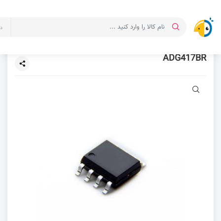
د
ADG417BR