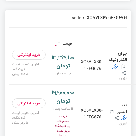
sellers XC5VLX30-1FFG676I
قیمت
جوان
خرید اینترنتی
13,269,100
الکترونیک
XC5VLX30-
تومان
آخرین تغییر قیمت
1FFG676I
فروشگاه:
8 ماه پیش
8 ماه پیش
تهران
19,900,000
تومان
خرید اینترنتی
دنیا
12 ساعت پیش
XC5VLX30-
آیسی
آخرین تغییر قیمت
قیمت
1FFG676I
فروشگاه:
محصولات
5 روز پیش
تهران
این فروشگاه
بروز نشده
است!