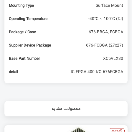
Surface Mount
Mounting Type
-40°C ~ 100°C (TJ)
Operating Temperature
676-BBGA, FCBGA
Package / Case
676-FCBGA (27x27)
Supplier Device Package
XC5VLX30
Base Part Number
IC FPGA 400 I/O 676FCBGA
detail
محصولات مشابه
ناموجود