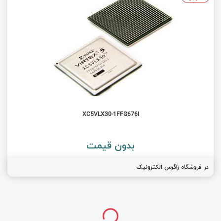
XC5VLX30-1FFG676I
بدون قیمت
در فروشگاه
زاگرس الکترونیک