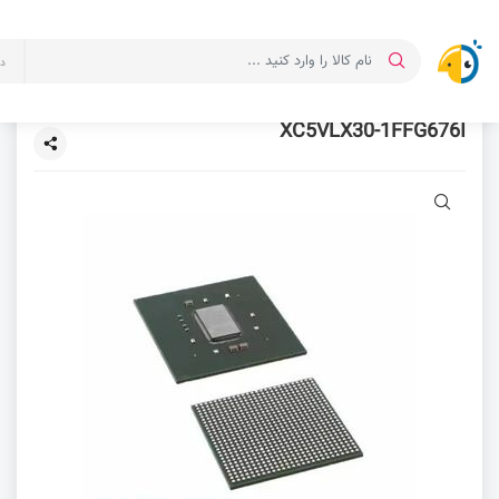
د
XC5VLX30-1FFG676I