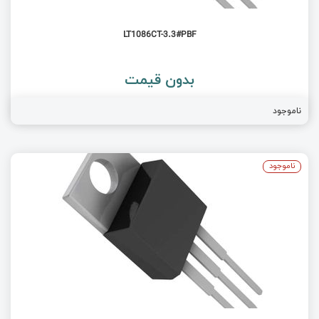
LT1086CT-3.3#PBF
بدون قیمت
ناموجود
ناموجود