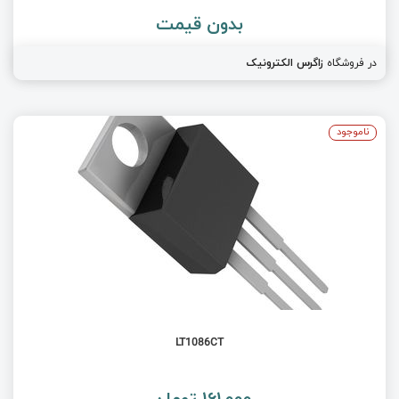
بدون قیمت
در فروشگاه
زاگرس الکترونیک
ناموجود
LT1086CT
161,000 تومان