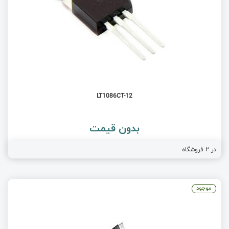
LT1086CT-12
بدون قیمت
در
2
فروشگاه
موجود