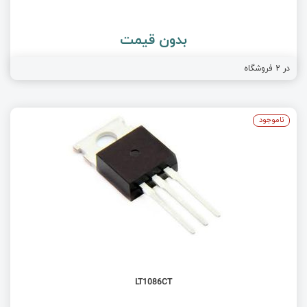
بدون قیمت
در
2
فروشگاه
ناموجود
LT1086CT