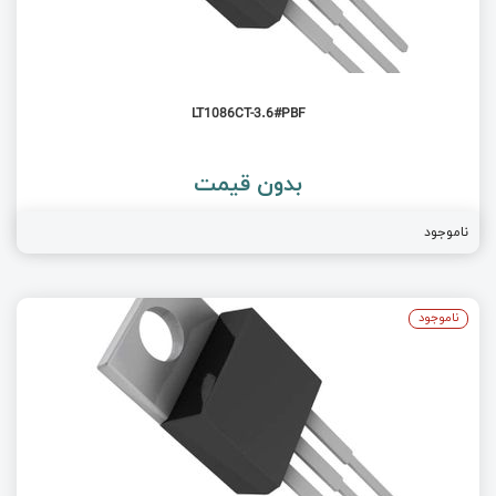
LT1086CT-3.6#PBF
بدون قیمت
ناموجود
ناموجود