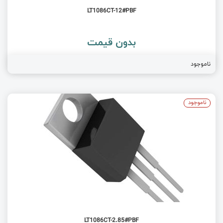
LT1086CT-12#PBF
بدون قیمت
ناموجود
ناموجود
LT1086CT-2.85#PBF