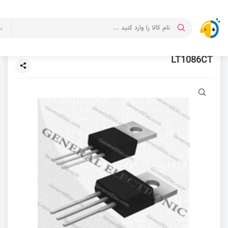
د
LT1086CT