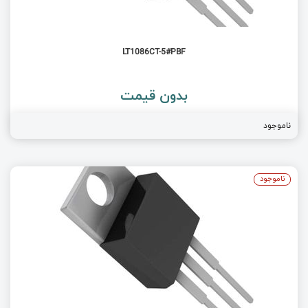
LT1086CT-5#PBF
بدون قیمت
ناموجود
ناموجود