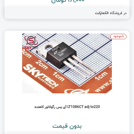
در فروشگاه
الکمارکت
ناموجود
LT1086CT adj to220 آی یس رگولاتور کاهنده
بدون قیمت