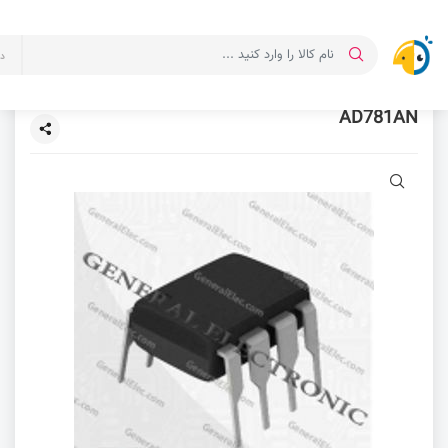
د
AD781AN