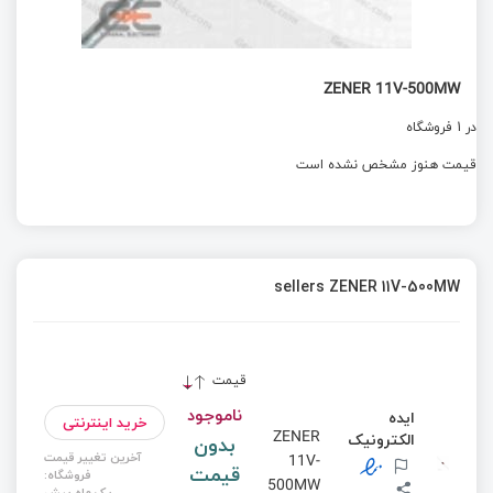
ZENER 11V-500MW
در 1 فروشگاه
قیمت هنوز مشخص نشده است
sellers ZENER 11V-500MW
قیمت
ناموجود
ایده
خرید اینترنتی
ZENER
الکترونیک
بدون
آخرین تغییر قیمت
11V-
قیمت
فروشگاه:
500MW
یک ماه پیش