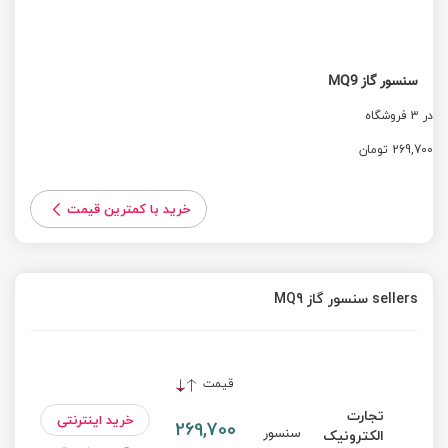
سنسور گاز MQ9
در 3 فروشگاه
269,700 تومان
خرید با کمترین قیمت
sellers سنسور گاز MQ9
قیمت
تجارت
خرید اینترنتی
269,700
سنسور
الکترونیک