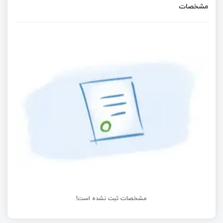
مشخصات
راه اندازی سنسور دمای LM335
سنسور دما و رطوبت DHT
راه‌اندازی سنسور Shock با آردوینو
راه‌اندازی سنسور ReedSwitch با آردوینو
مشخصات ثبت نشده است!