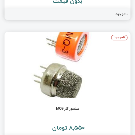
بدون قیمت
ناموجود
ناموجود
سنسور گاز MQ9
8,550 تومان