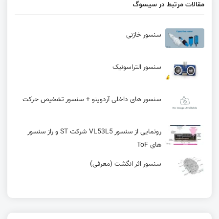
مقالات مرتبط در سیسوگ
سنسور خازنی
سنسور التراسونیک
سنسور های داخلی آردوینو + سنسور تشخیص حرکت
رونمایی از سنسور VL53L5 شرکت ST و راز سنسور
های ToF
سنسور اثر انگشت (معرفی)
سنسور چیست؟ | چشم و گوش دنیای مدرن – انواع،
کاربردها و نحوه عملکرد