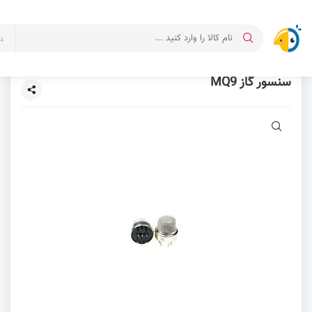
د
سنسور گاز MQ9