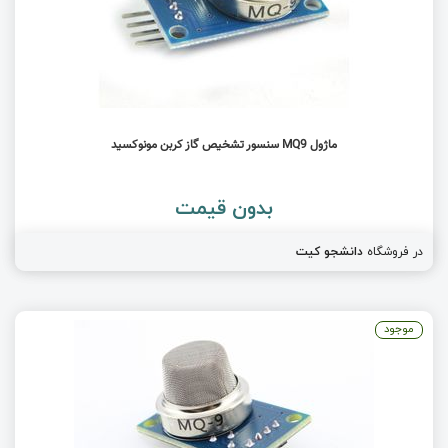
ماژول MQ9 سنسور تشخیص گاز کربن مونوکسید
بدون قیمت
در فروشگاه
دانشجو کیت
موجود