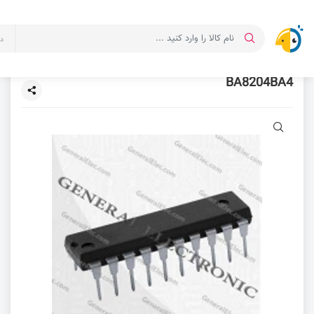
د
BA8204BA4