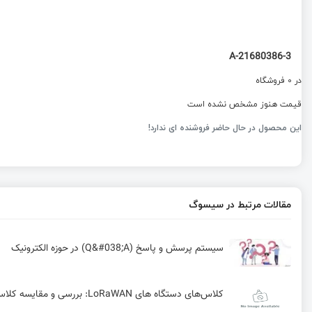
21680386-3-A
در 0 فروشگاه
قیمت هنوز مشخص نشده است
این محصول در حال حاضر فروشنده ای ندارد!
مقالات مرتبط در سیسوگ
سیستم پرسش و پاسخ (Q&#038;A) در حوزه الکترونیک
کلاس‌های دستگاه های LoRaWAN: بررسی و مقایسه کلاس A ،B و C