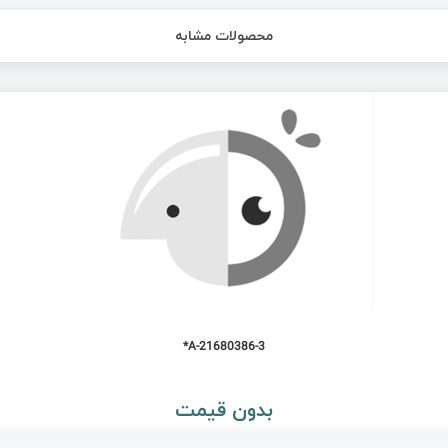
محصولات مشابه
21680386-3-A*
بدون قیمت