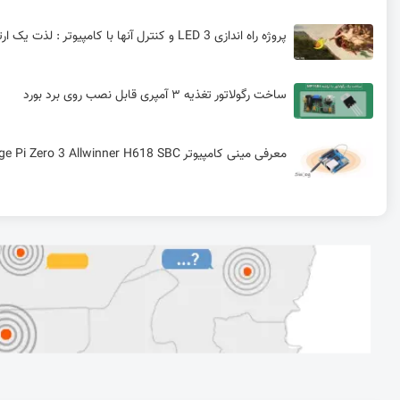
پروژه راه اندازی 3 LED و کنترل آنها با کامپیوتر : لذت یک ارتباط تازه
ساخت رگولاتور تغذیه ۳ آمپری قابل نصب روی برد بورد
معرفی مینی کامپیوتر Orange Pi Zero 3 Allwinner H618 SBC
Vibe Coding؛ ترند موقت یا آغاز مسیری تازه؟ چطور در کمتر از 3 ساعت مگاسریال را توسعه دادم
راه‌اندازی ارتباط USB در STM32 - ارسال داده
انواع indexing آرایه در پایتون
پیاده‌سازی فرستنده و گیرنده آنالوگ، مبتنی بر مدولاسیون FM