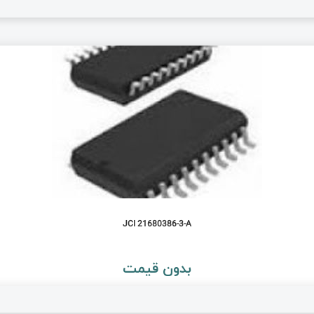
JCI 21680386-3-A
بدون قیمت