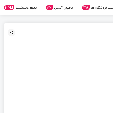
ت فروشگاه ها
316
حامیان آیسی
130
تعداد دیتاشیت
3.7M