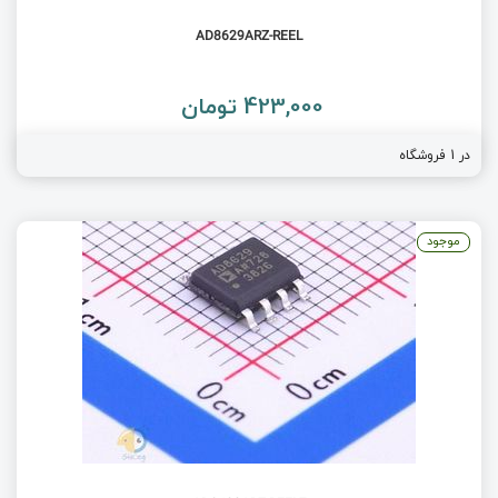
AD8629ARZ-REEL
423,000 تومان
در 1 فروشگاه
موجود