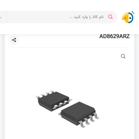
د
AD8629ARZ