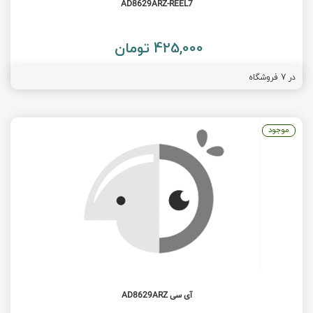
AD8629ARZ-REEL7
425,000 تومان
در
7
فروشگاه
موجود
آی سی AD8629ARZ