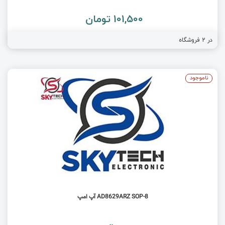
101,500 تومان
در
2
فروشگاه
ناموجود
AD8629ARZ SOP-8 آپ امپ