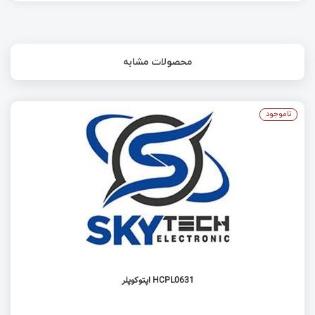
محصولات مشابه
ناموجود
HCPL0631 اپتوکوپلر