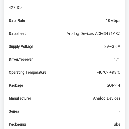
422 ICs
10Mbps
Data Rate
Analog Devices ADM3491ARZ
Datasheet
3V~3.6V
Supply Voltage
1/1
Driver/receiver
-40°C~+85°C
Operating Temperature
SOP-14
Package
Analog Devices
Manufacturer
-
Series
Tube
Packaging