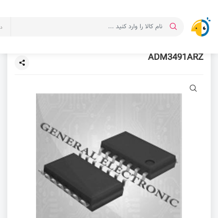
د
ADM3491ARZ