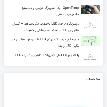
OpenTemp، یک تصویرگر حرارتی و دماسنج
مادون‌قرمز دستی
روشن‌کردن چند LED به‌صورت پشت‌سرهم + کنترل
ماتریس LED با استفاده از مالتی‌پلکسینگ
پروژه کم و زیاد کردن نور LED با آردوینو، هوا را از من
بگیر، LED را نه!
راه‌اندازی LEDهای توان‌بالا + تنظیم رنگ یک LED
کنترل تعداد زیادی LED رنگی + ترتیب‌دهی چند LED:
ایجاد یک نمودار میله‌ای
مشخصات
خروجی تصویری و کنترل LED با خروجی دیجیتال و
PWM
آموزش روشن کردن LED با رزبری پای (Raspberry