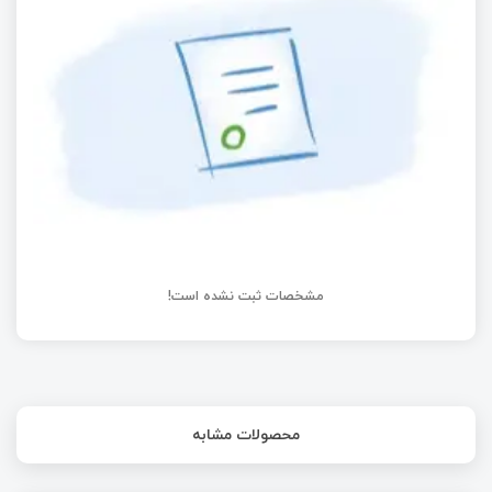
Pi) با Scratch و Python
راه‌اندازی نمایشگر LED سون سگمنت + راه‌اندازی
نمایشگرهای LED سون‌ سگمنت چندرقمی:
مالتی‌پلکسینگ
اتصال LED و کنترل روشنایی با PWM در آردوینو
مشخصات ثبت نشده است!
محصولات مشابه