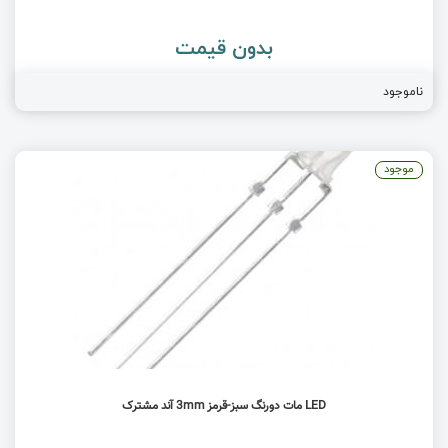
بدون قیمت
ناموجود
موجود
LED مات دورنگ سبز-قرمز 3mm آند مشترک