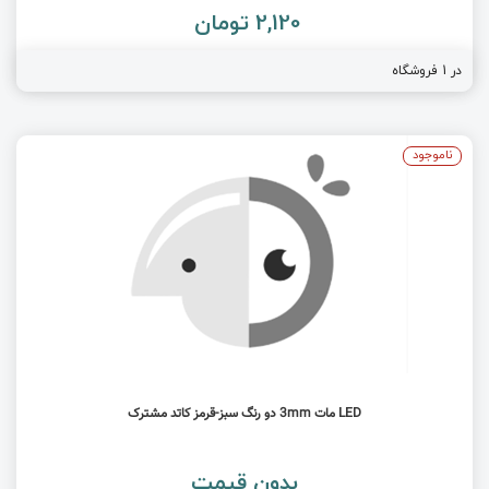
2,120 تومان
در 1 فروشگاه
ناموجود
LED مات 3mm دو رنگ سبز-قرمز کاتد مشترک
بدون قیمت