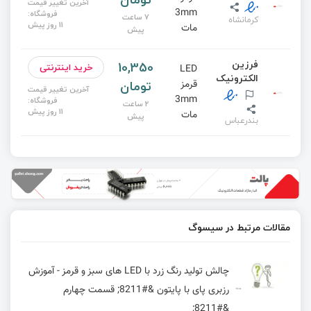
آخرین تغییر قیمت
3mm
فروشگاه:
7 ساعت
کرمانشاه
11 روز پیش
مات
پیش
فرزین
10,350
خرید اینترنتی
LED
الکترونیک
تومان
قرمز
آخرین تغییر قیمت
3mm
فروشگاه:
2 ساعت
11 روز پیش
مات
پیش
بندرعباس
مقالات مرتبط در سیسوگ
چالش تولید رنگ زرد با LED های سبز و قرمز - آموزش
رزبری پای با پایتون &#8211; قسمت چهارم
&#8211;