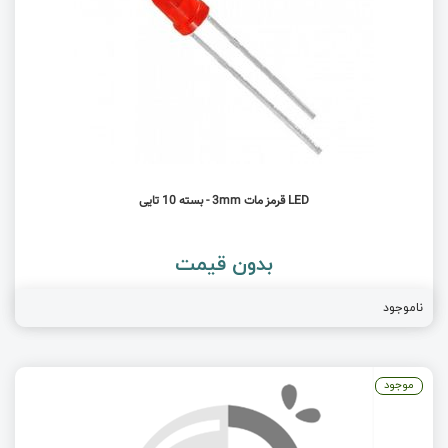
LED قرمز مات 3mm - بسته 10 تایی
بدون قیمت
ناموجود
موجود