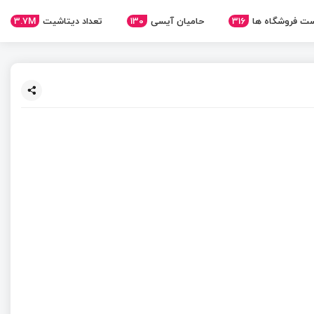
ت فروشگاه ها
316
حامیان آیسی
130
تعداد دیتاشیت
3.7M