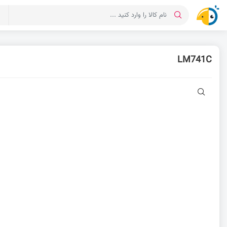
د
LM741C