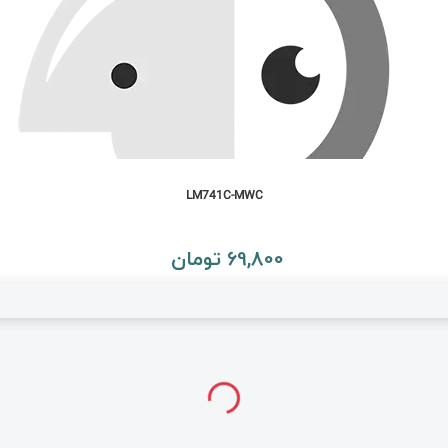
LM741C-MWC
69,800 تومان