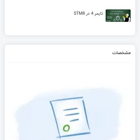
تایمر 4 در STM8
آموزش SDK EC200- قسمت ششم- SSL
مشخصات