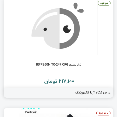
موجود
ترانزیستور IRFP260N TO-247 ORG
217,100 تومان
در فروشگاه
آریا الکترونیک
ناموجود