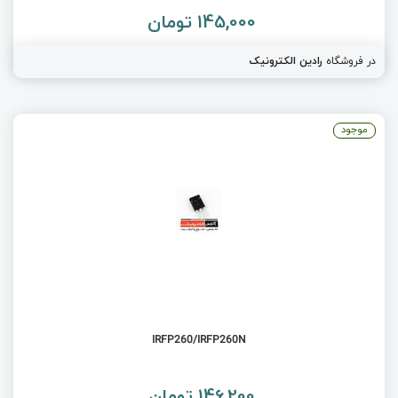
145,000 تومان
در فروشگاه
رادین الکترونیک
موجود
IRFP260/IRFP260N
146,200 تومان