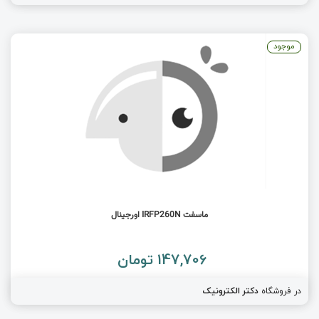
موجود
ماسفت IRFP260N اورجینال
147,706 تومان
در فروشگاه
دکتر الکترونیک