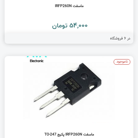
ماسفت IRFP260N
54,000 تومان
در
6
فروشگاه
ناموجود
ماسفت IRFP260N پکیج TO-247