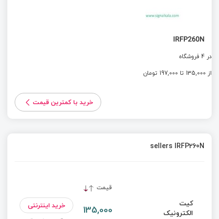
IRFP260N
در 4 فروشگاه
از 135,000 تا 197,000 تومان
خرید با کمترین قیمت
sellers IRFP260N
قیمت
کیت
خرید اینترنتی
135,000
الکترونیک