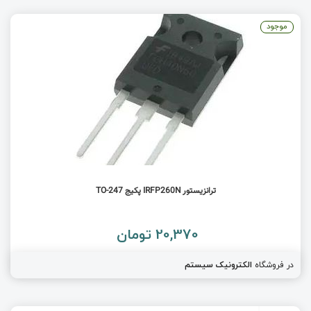
موجود
ترانزیستور IRFP260N پکیج TO-247
20,370 تومان
در فروشگاه
الکترونیک سیستم