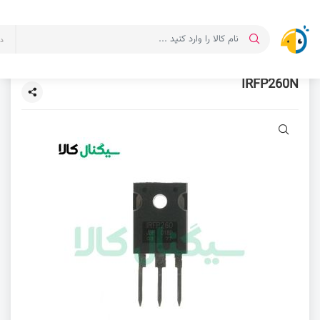
د
IRFP260N