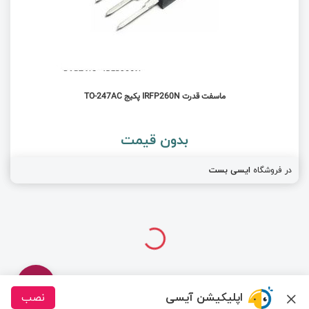
ماسفت قدرت IRFP260N پکیج TO-247AC
بدون قیمت
در فروشگاه
ایسی بست
اپلیکیشن آیسی
نصب
درباره ما
تماس با ما
سیسوگ
قوانین و مقررات