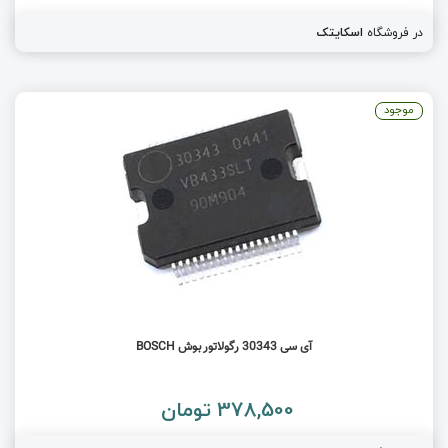
در فروشگاه
اسکایتک
موجود
آی سی 30343 رگولاتور بوش BOSCH
378,500 تومان