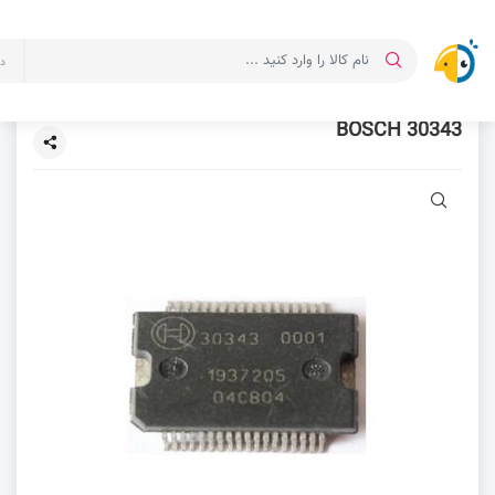
د
BOSCH 30343