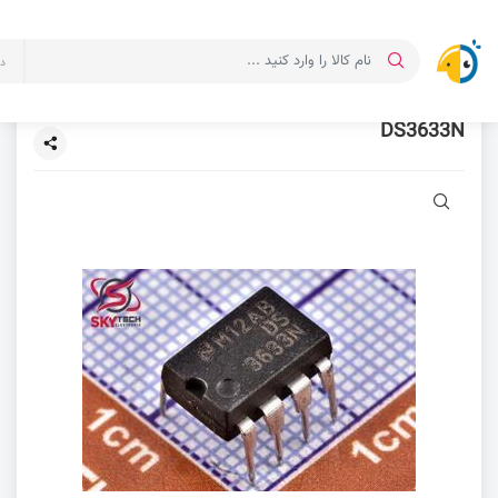
د
DS3633N