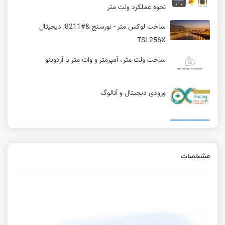
نحوه عملکرد ولت متر
ساخت لوکس متر - نورسنج &#8211; دیجیتال
TSL256X
ساخت ولت متر، آمپرمتر و وات متر با آردوینو
ورودی دیجیتال و آنالوگ
مسابقه هشتم: طراحی قفل دیجیتال
مشخصات
همزاد دیجیتال (Digital Twin) چیست؟
آنالوگ یا دیجیتال، مساله این است! (قسمت اول)