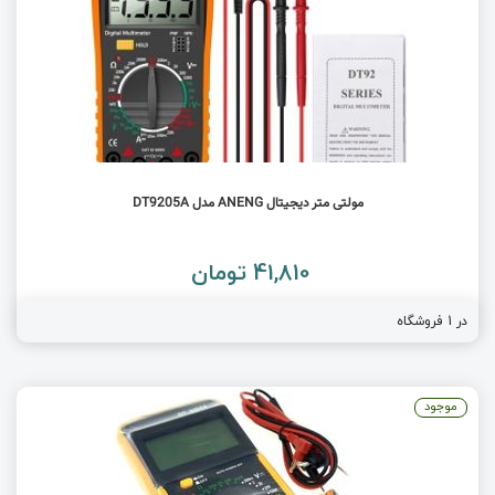
مولتی متر دیجیتال ANENG مدل DT9205A
41,810 تومان
در 1 فروشگاه
موجود