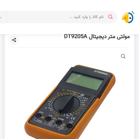
د
مولتی متر دیجیتال DT9205A