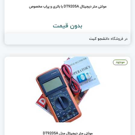
مولتی متر دیجیتال DT9205A با باتری و پراب مخصوص
بدون قیمت
در فروشگاه
دانشجو کیت
موجود
مولتی متر دیجیتال مدل DT9205A