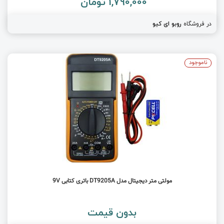
1,790,000 تومان
در فروشگاه
روبو ای کیو
ناموجود
مولتی متر دیجیتال مدل DT9205A باتری کتابی 9V
بدون قیمت