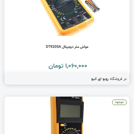
مولتی متر دیجیتال DT9205A
1,060,000 تومان
در فروشگاه
روبو ای کیو
موجود