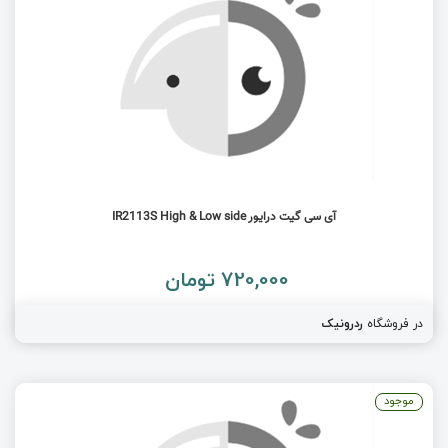
آی سی گیت درایور IR2113S High & Low side
720,000 تومان
در فروشگاه
ردرونیک
موجود