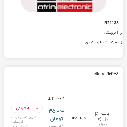
IR2113S
در 6 فروشگاه
از 35,000 تا 97,900 تومان
sellers IR2113S
قیمت
خرید اینترنتی
35,000
پالت
تومان
آخرین تغییر قیمت
Ir2113s
فروشگاه:
اصفهان
9 ماه پیش
2 سال پیش