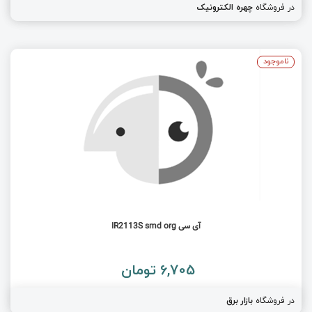
در فروشگاه
چهره الکترونیک
ناموجود
آی سی IR2113S smd org
6,705 تومان
در فروشگاه
بازار برق