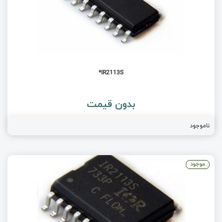
IR2113S*
بدون قیمت
ناموجود
موجود