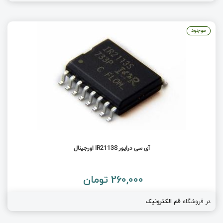
موجود
آی سی درایور IR2113S اورجینال
260,000 تومان
در فروشگاه
قم الکترونیک