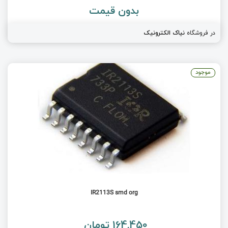
بدون قیمت
در فروشگاه
نیاک الکترونیک
موجود
IR2113S smd org
164,450 تومان