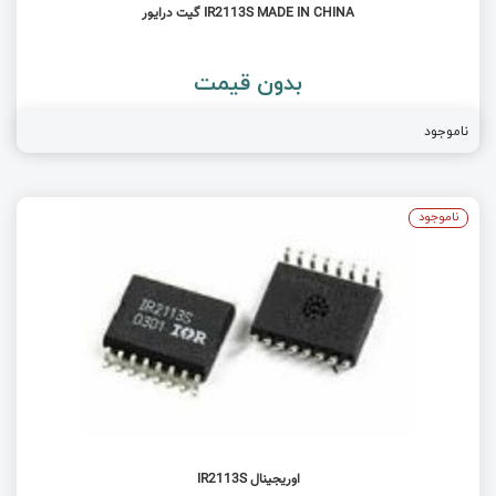
IR2113S MADE IN CHINA گیت درایور
بدون قیمت
ناموجود
ناموجود
اوریجینال IR2113S