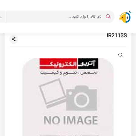
د
IR2113S