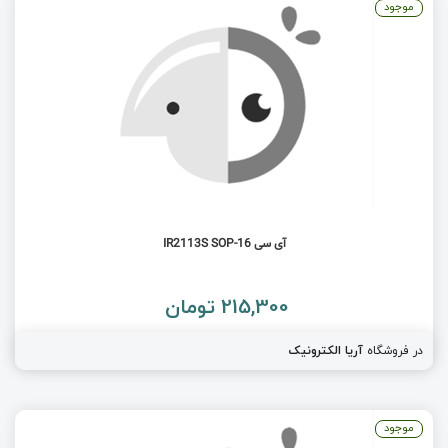
موجود
آی سی IR2113S SOP-16
215,300 تومان
در فروشگاه
آریا الکترونیک
موجود