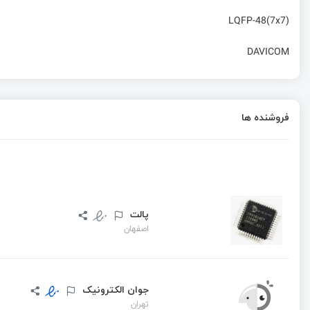
LQFP-48(7x7)
DAVICOM
فروشنده ها
پالت
اصفهان
جوان الکترونیک
تهران