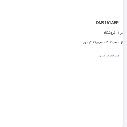
DM9161AEP
در 11 فروشگاه
از 70,000 تا 288,000 تومان
مشخصات فنی: