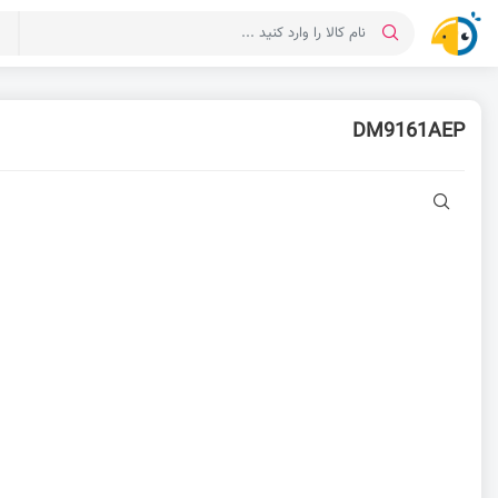
د
DM9161AEP