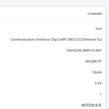
مشخصات
true
Communication Interface Chip/UART/485/232/Ethernet ICs
DAVICOM DM9161AEP
MII;SMI;TP
56mA
3.3V
1
物理层收发器