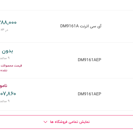
288,000 توما
آی سی اترنت DM9161A
در 24 دقیقه
بدون 
9 ساعت پیش
DM9161AEP
قیمت محصولات ای
نشده 
نامو
107,860 توما
DM9161AEP
9 ساعت پیش
نمایش تمامی فروشگاه ها