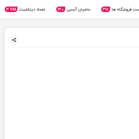
ت فروشگاه ها
316
حامیان آیسی
130
تعداد دیتاشیت
3.7M