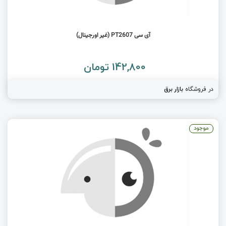
آی سی PT2607 (غیر اورجینال)
142,800 تومان
در فروشگاه
بازار برق
موجود