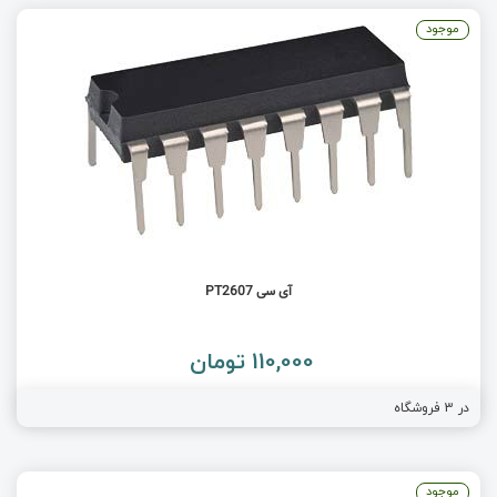
موجود
آی سی PT2607
110,000 تومان
در
3
فروشگاه
موجود