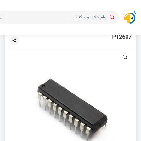
د
PT2607