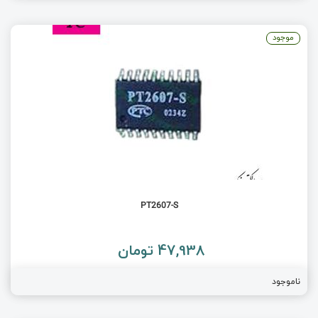
موجود
PT2607-S
47,938 تومان
ناموجود