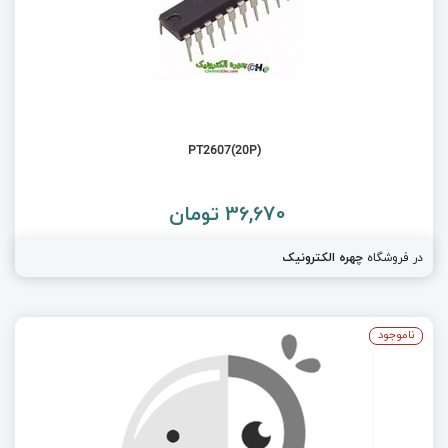
(PT2607(20P
36,670 تومان
در فروشگاه
چهره الکترونیک
ناموجود