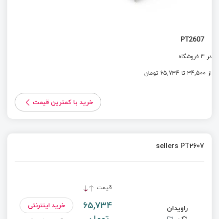
PT2607
در 3 فروشگاه
از 34,500 تا 65,734 تومان
خرید با کمترین قیمت
sellers PT2607
قیمت
65,734
خرید اینترنتی
راویدان
تومان