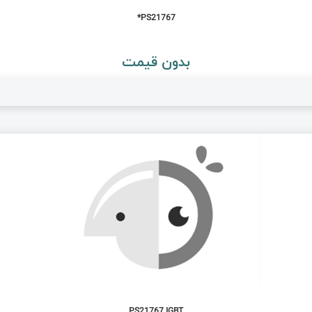
PS21767*
بدون قیمت
PS21767 IGBT