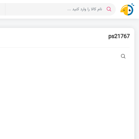
د
ps21767