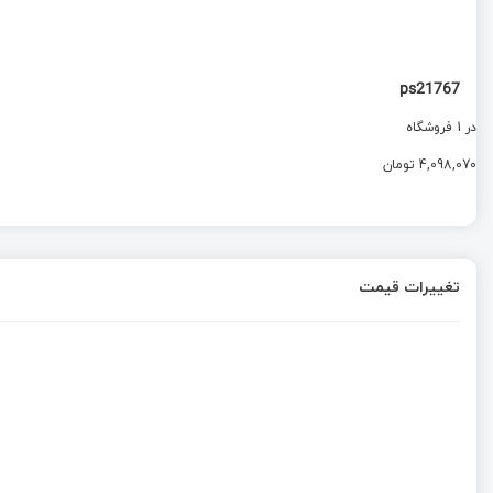
ps21767
در 1 فروشگاه
4,098,070 تومان
تغییرات قیمت