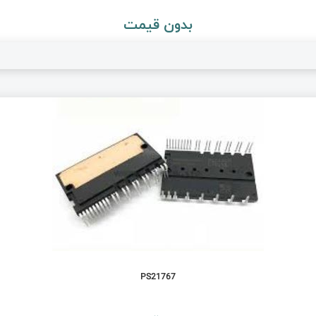
بدون قیمت
PS21767