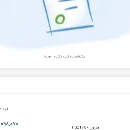
مشخصات ثبت نشده است!
قیم
4,098,070 توم
ماژول PS21767