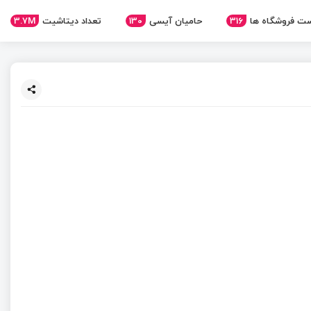
ت فروشگاه ها
316
حامیان آیسی
130
تعداد دیتاشیت
3.7M