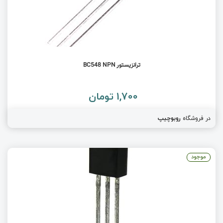
ترانزیستور BC548 NPN
1,700 تومان
در فروشگاه
روبوچیپ
موجود