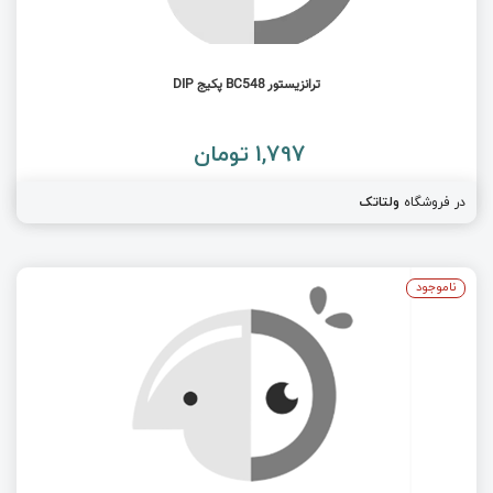
ترانزیستور BC548 پکیج DIP
1,797 تومان
در فروشگاه
ولتاتک
ناموجود