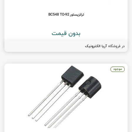
ترانزیستور BC548 TO-92
بدون قیمت
در فروشگاه
آریا الکترونیک
موجود