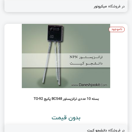
در فروشگاه
میکرونور
ناموجود
بسته 10 عددی ترانزیستور BC548 پکیج TO-92
بدون قیمت
در فروشگاه
دانشجو کیت