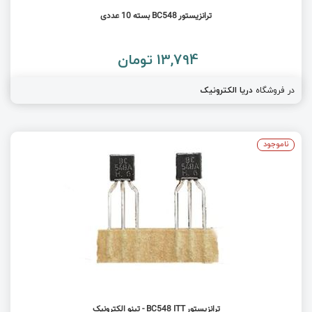
ترانزیستور BC548 بسته 10 عددی
13,794 تومان
در فروشگاه
دریا الکترونیک
ناموجود
ترانزیستور BC548 ITT - تینو الکترونیک