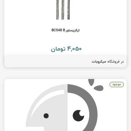
ترانزیستور BC548 B
4,050 تومان
در فروشگاه
میکروبات
موجود