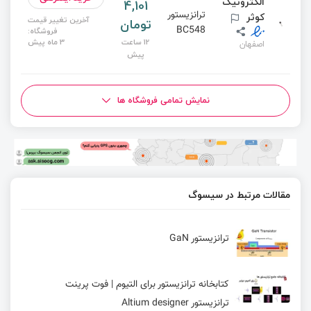
الکترونیک
4,101
ترانزیستور
کوثر
آخرین تغییر قیمت
تومان
BC548
فروشگاه:
12 ساعت
3 ماه پیش
اصفهان
پیش
نمایش تمامی فروشگاه ها
مقالات مرتبط در سیسوگ
ترانزیستور GaN
کتابخانه ترانزیستور برای التیوم | فوت پرینت
ترانزیستور Altium designer