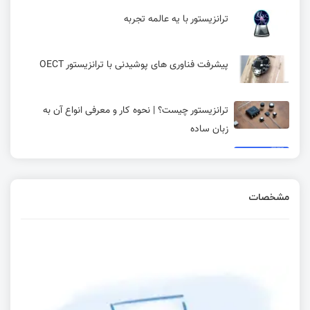
ترانزیستور با یه عالمه تجربه
پیشرفت فناوری‌ های پوشیدنی با ترانزیستور OECT
ترانزیستور چیست؟ | نحوه کار و معرفی انواع آن به
زبان ساده
نماد قطعات هادی، کابل، دیود و ترانزیستور در
شماتیک | قسمت ششم آموزش شماتیک
مشخصات
ساختار زوج دارلینگتون
مقدمات الکترونیک - الکترونیک به زبان ساده
بررسی تخصصی GPIO در STM32 | قسمت ششم