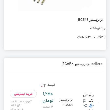
ترانزیستور BC548
در 6 فروشگاه
از 1,250 تا 5,301 تومان
sellers ترانزیستور BC548
قیمت
1,250
خرید اینترنتی
راویدان
تومان
ترانزیستور
تک
آخرین تغییر قیمت
BC548
فروشگاه:
14 ساعت
22 روز پیش