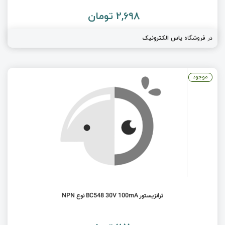
2,698 تومان
در فروشگاه
یاس الکترونیک
موجود
ترانزیستور BC548 30V 100mA نوع NPN