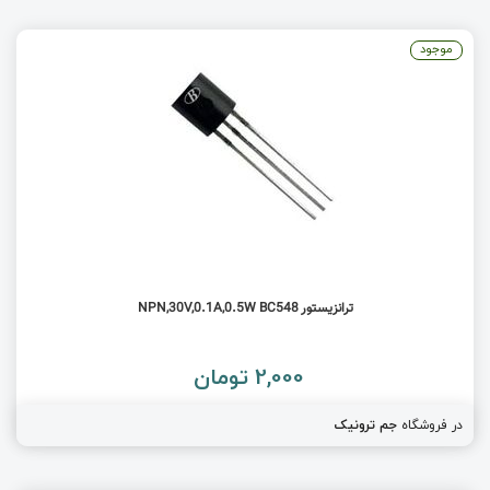
موجود
ترانزیستور NPN,30V,0.1A,0.5W BC548
2,000 تومان
در فروشگاه
جم ترونیک