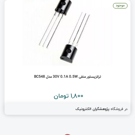
موجود
ترانزیستور منفی 30V 0.1A 0.5W مدل BC548
1,800 تومان
در فروشگاه
پژوهشگران الکترونیک