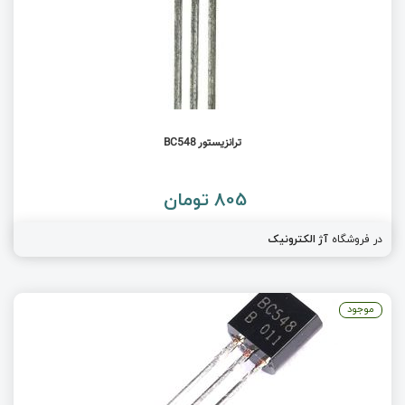
ترانزیستور BC548
805 تومان
در فروشگاه
آژ الکترونیک
موجود