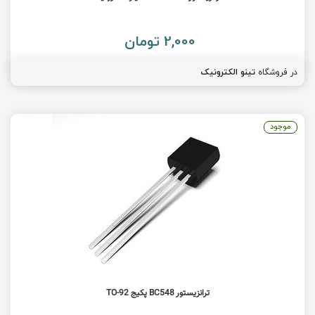
2,000 تومان
در فروشگاه
تینو الکترونیک
موجود
ترانزیستور BC548 پکیج TO-92