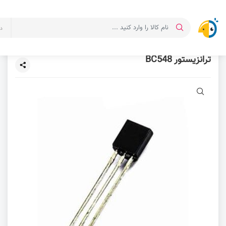
د
ترانزیستور BC548