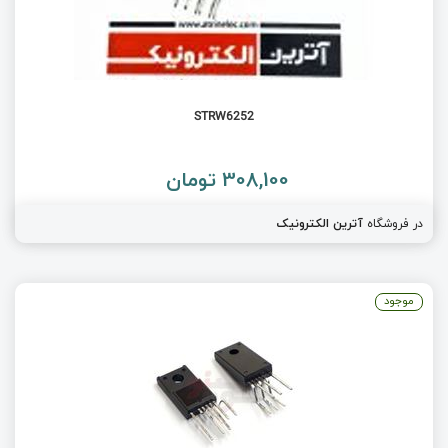
STRW6252
308,100 تومان
در فروشگاه
آترین الکترونیک
موجود