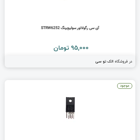
آی سی رگولاتور سوئیچینگ STRW6252
95,000 تومان
در فروشگاه
الک تو سی
موجود