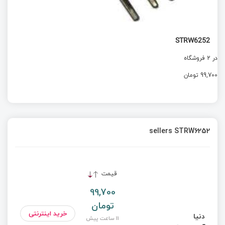
STRW6252
در 2 فروشگاه
99,700 تومان
sellers STRW6252
قیمت
99,700
تومان
خرید اینترنتی
دنیا
11 ساعت پیش