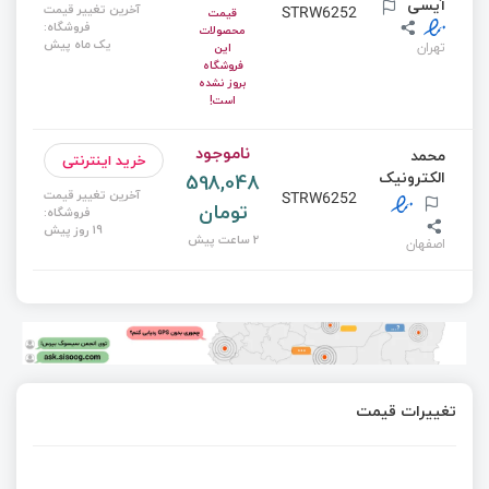
آیسی
آخرین تغییر قیمت
STRW6252
قیمت
فروشگاه:
محصولات
یک ماه پیش
تهران
این
فروشگاه
بروز نشده
است!
ناموجود
محمد
خرید اینترنتی
الکترونیک
598,048
آخرین تغییر قیمت
STRW6252
تومان
فروشگاه:
19 روز پیش
2 ساعت پیش
اصفهان
تغییرات قیمت