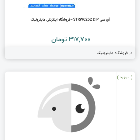
آی سی STRW6252 DIP - فروشگاه اینترنتی مایترونیک
317,700 تومان
در فروشگاه
مایترونیک
موجود