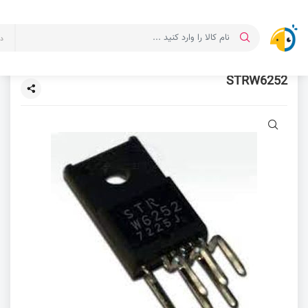
د
STRW6252