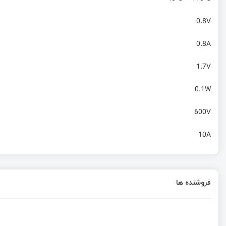
0.8V
0.8A
1.7V
0.1W
600V
10A
فروشنده ها