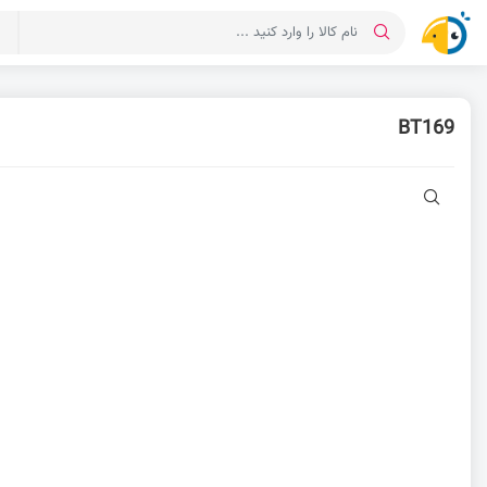
د
BT169