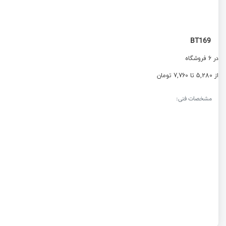
BT169
در 6 فروشگاه
از 5,280 تا 7,760 تومان
مشخصات فنی: