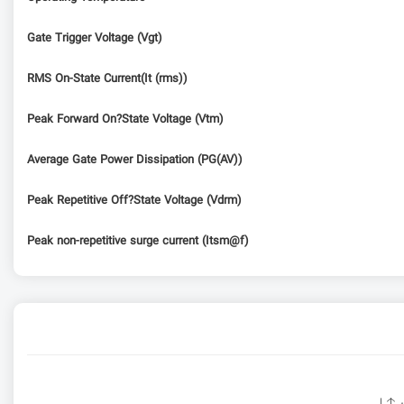
Gate Trigger Voltage (Vgt)
RMS On-State Current(It (rms))
Peak Forward On?State Voltage (Vtm)
Average Gate Power Dissipation (PG(AV))
Peak Repetitive Off?State Voltage (Vdrm)
Peak non-repetitive surge current (Itsm@f)
ت