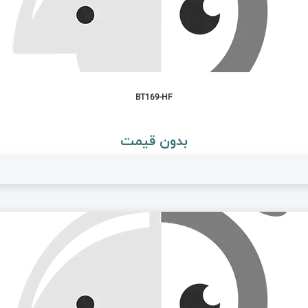
BT169-HF
بدون قیمت