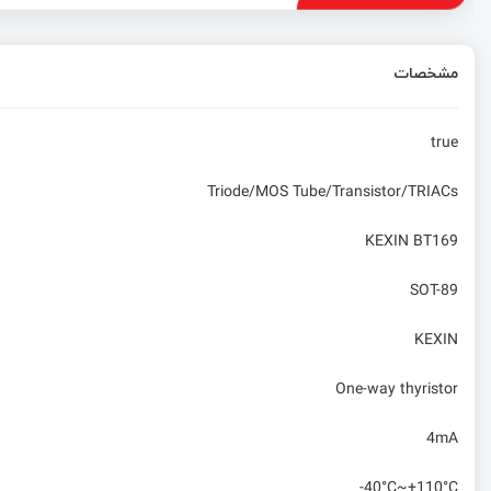
مشخصات
true
Triode/MOS Tube/Transistor/TRIACs
KEXIN BT169
SOT-89
KEXIN
One-way thyristor
4mA
-40°C~+110°C