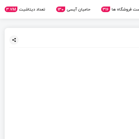
ت فروشگاه ها
316
حامیان آیسی
130
تعداد دیتاشیت
3.7M