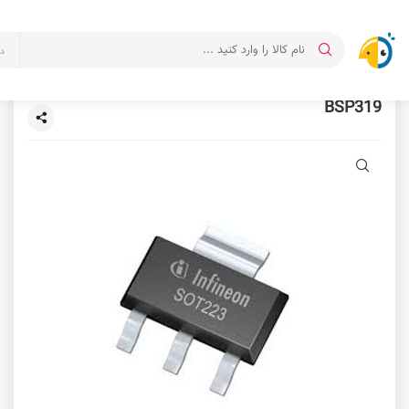
د
BSP319