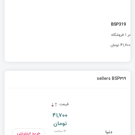
BSP319
در 1 فروشگاه
41,700 تومان
sellers BSP319
قیمت
41,700
تومان
12 ساعت
دنیا
خرید اینترنتی