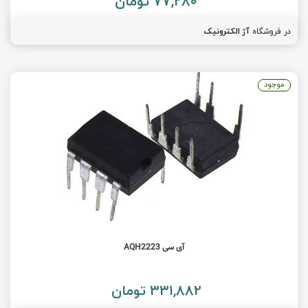
77,280 تومان
در فروشگاه
آژ الکترونیک
موجود
آی سی AQH2223
331,882 تومان