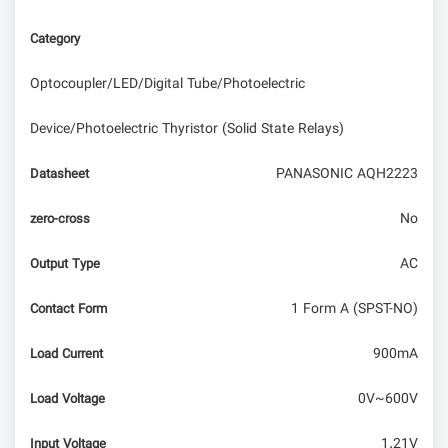
Category
Optocoupler/LED/Digital Tube/Photoelectric
Device/Photoelectric Thyristor (Solid State Relays)
PANASONIC AQH2223
Datasheet
No
zero-cross
AC
Output Type
1 Form A (SPST-NO)
Contact Form
900mA
Load Current
0V~600V
Load Voltage
1.21V
Input Voltage