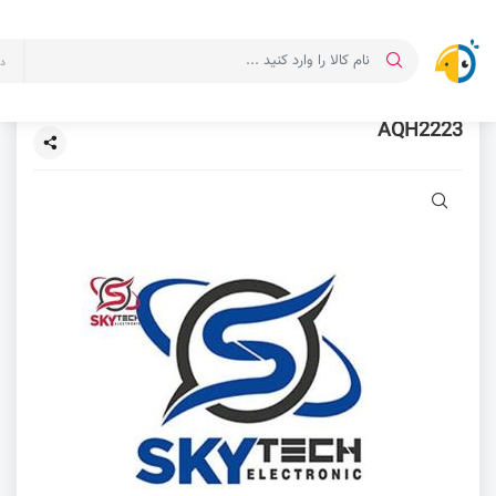
د
AQH2223