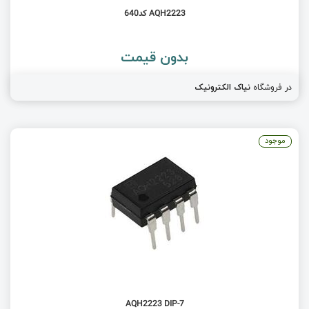
AQH2223 کد640
بدون قیمت
در فروشگاه
نیاک الکترونیک
موجود
AQH2223 DIP-7