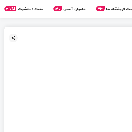
ت فروشگاه ها
316
حامیان آیسی
130
تعداد دیتاشیت
3.7M