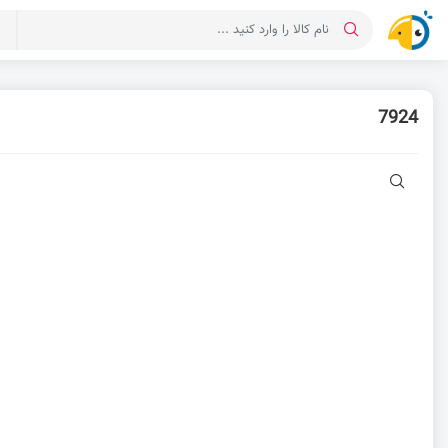
د
7924