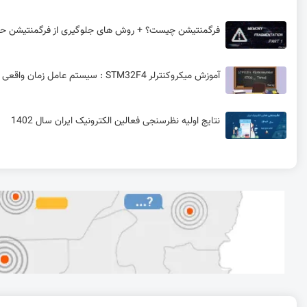
فرگمنتیشن چیست؟ + روش های جلوگیری از فرگمنتیشن حا
آموزش میکروکنترلر STM32F4 : سیستم عامل زمان واقعی (RTOS)
نتایج اولیه نظرسنجی فعالین الکترونیک ایران سال 1402
تولد ریزپردازنده‌ها؛ داستان Intel 4004 تا 8085 و انقلاب کامپیوترهای شخصی
آموزش مغناطیس تصویری | الکترونیک مقدماتی
مموری کارت با ظرفیت 400 گیگابایت GB
سهام شرکت کویکتل Quectel سه میلیارد دلاری شد!