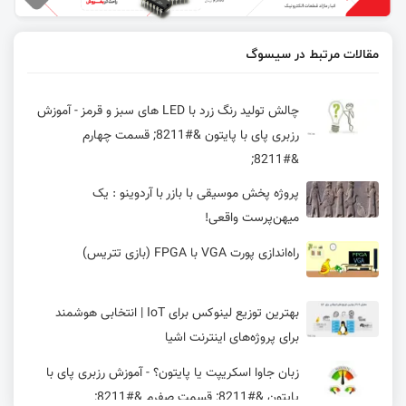
مقالات مرتبط در سیسوگ
چالش تولید رنگ زرد با LED های سبز و قرمز - آموزش
رزبری پای با پایتون &#8211; قسمت چهارم
&#8211;
پروژه پخش موسیقی با بازر با آردوینو : یک
میهن‌پرست واقعی!
راه‌اندازی پورت VGA با FPGA (بازی تتریس)
بهترین توزیع‌ لینوکس برای IoT | انتخابی هوشمند
برای پروژه‌های اینترنت اشیا
زبان جاوا اسکریپت یا پایتون؟ - آموزش رزبری پای با
پایتون &#8211; قسمت صفرم &#8211;