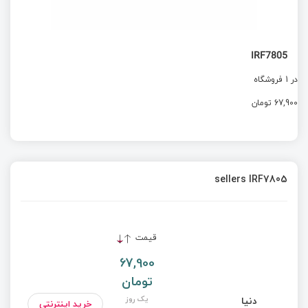
IRF7805
در 1 فروشگاه
67,900 تومان
sellers IRF7805
قیمت
67,900
تومان
یک روز
دنیا
خرید اینترنتی