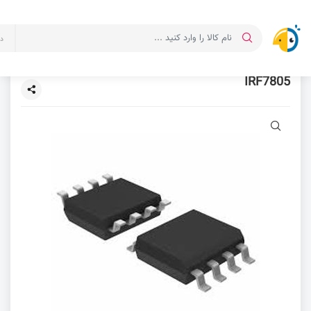
د
IRF7805