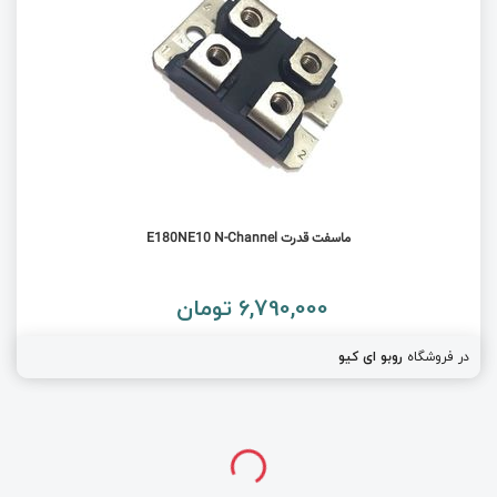
ماسفت قدرت E180NE10 N-Channel
6,790,000 تومان
در فروشگاه
روبو ای کیو