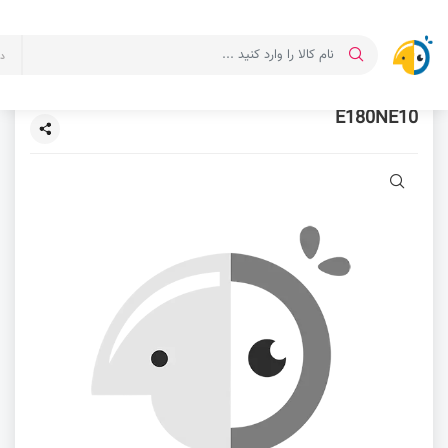
د
E180NE10