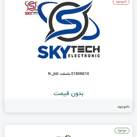
ناموجود
E180NE10 ماسفت کانال N
بدون قیمت
ناموجود
موجود