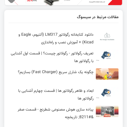
مقالات مرتبط در سیسوگ
دانلود کتابخانه رگولاتور LM317 (آلتیوم، Eagle و
Kicad) + آموزش نصب و راه‌اندازی
تعریف رگولاتور - رگولاتور چیست؟ | قسمت اول آشنایی
با رگولاتور ها
چگونه یک شارژر سریع (Fast Charger) بسازیم؟
ابعاد و ظاهر رگولاتور ها | قسمت چهارم آشنایی با
رگولاتور ها
پیاده سازی هوش مصنوعی شطرنج - قسمت صفر
&#8211; تاریخچه