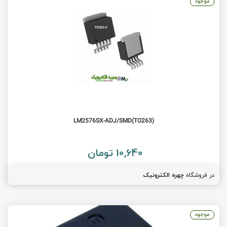
موجود
(LM2576SX-ADJ/SMD(TO263
10,640 تومان
در فروشگاه
چهره الکترونیک
موجود