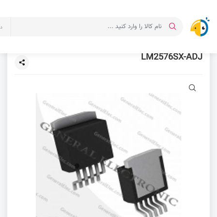
د
LM2576SX-ADJ