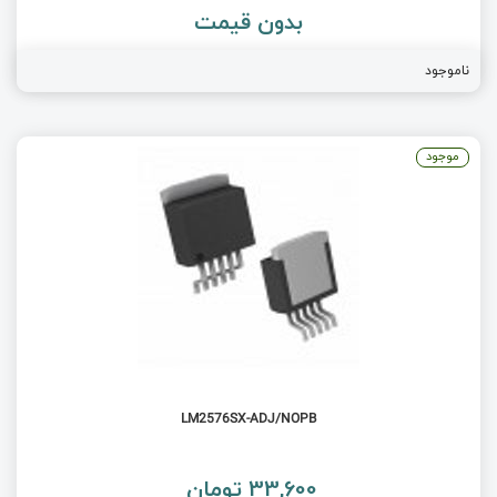
بدون قیمت
ناموجود
موجود
LM2576SX-ADJ/NOPB
33,600 تومان