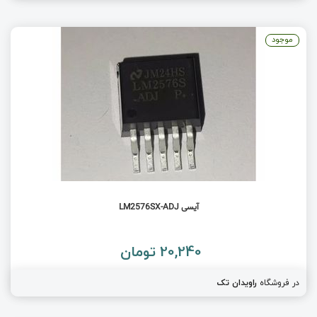
موجود
آیسی LM2576SX-ADJ
20,240 تومان
در فروشگاه
راویدان تک