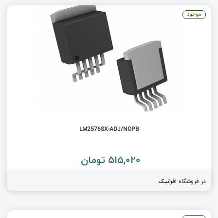
موجود
LM2576SX-ADJ/NOPB
515,020 تومان
در فروشگاه
افرانیک