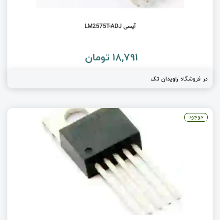
آیسی LM2575T-ADJ
18,791 تومان
در فروشگاه
راویدان تک
موجود