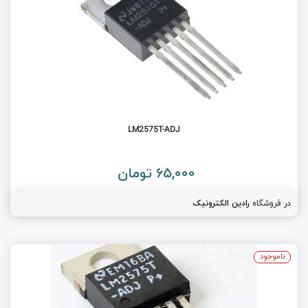
LM2575T-ADJ
65,000 تومان
در فروشگاه
رادین الکترونیک
ناموجود