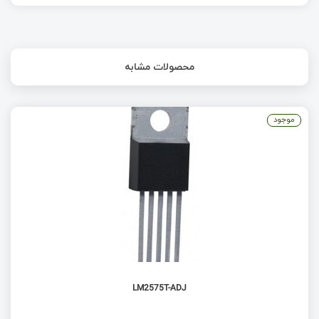
محصولات مشابه
موجود
LM2575T-ADJ