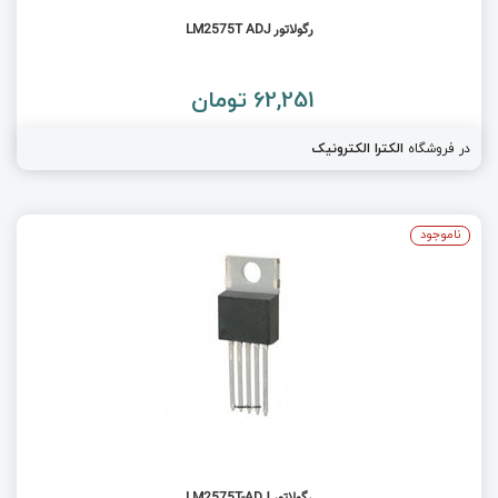
رگولاتور LM2575T ADJ
62,251 تومان
در فروشگاه
الکترا الکترونیک
ناموجود