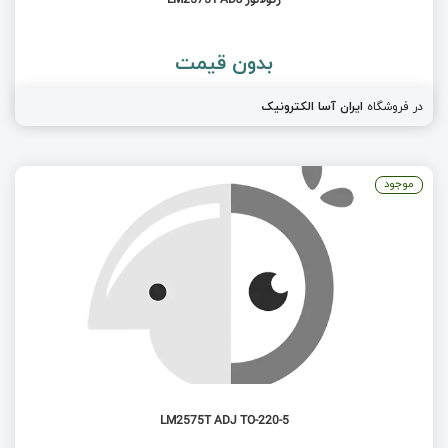
رگولاتور LM2575T-ADJ
بدون قیمت
در فروشگاه
ایران آسا الکترونیک
موجود
LM2575T ADJ TO-220-5