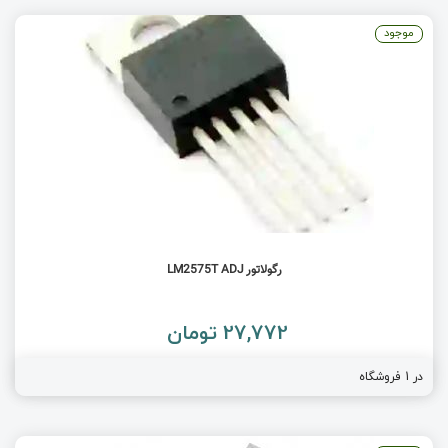
موجود
رگولاتور LM2575T ADJ
27,772 تومان
در 1 فروشگاه