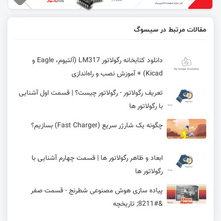
مقالات مرتبط در سیسوگ
دانلود کتابخانه رگولاتور LM317 (آلتیوم، Eagle و
Kicad) + آموزش نصب و راه‌اندازی
تعریف رگولاتور - رگولاتور چیست؟ | قسمت اول آشنایی
با رگولاتور ها
چگونه یک شارژر سریع (Fast Charger) بسازیم؟
ابعاد و ظاهر رگولاتور ها | قسمت چهارم آشنایی با
رگولاتور ها
پیاده سازی هوش مصنوعی شطرنج - قسمت صفر
&#8211; تاریخچه