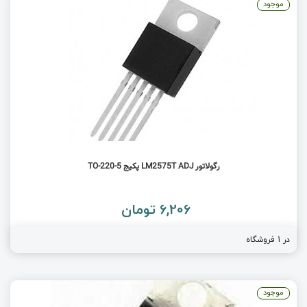
موجود
رگولاتور LM2575T ADJ پکیج TO-220-5
6,206 تومان
در 1 فروشگاه
موجود