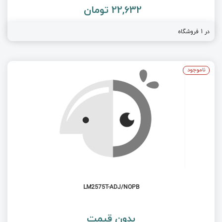
22,632 تومان
در 1 فروشگاه
ناموجود
LM2575T-ADJ/NOPB
بدون قیمت