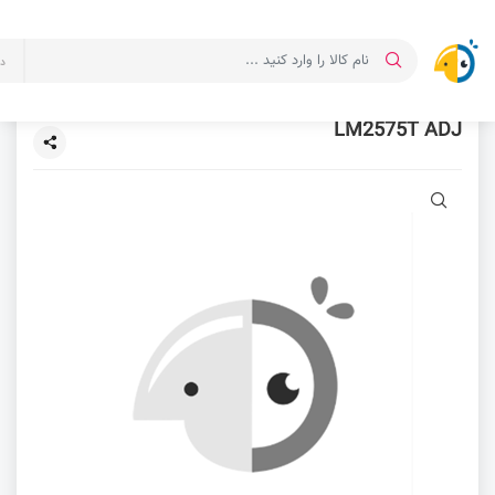
د
LM2575T ADJ