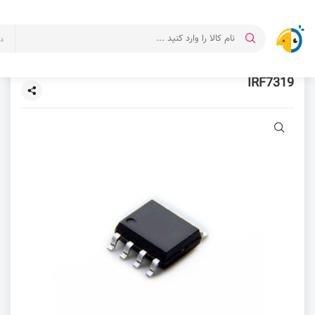
د
IRF7319